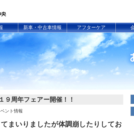
報
新車・中古車情報
アフターケア
せ
新車ラインナップ
板金塗装
報
中古車情報
アフターケア
情報
情報
ブログ
（日）１９周年フェアー開催！！
リ：イベント情報
ってまいりましたが体調崩したりしてお